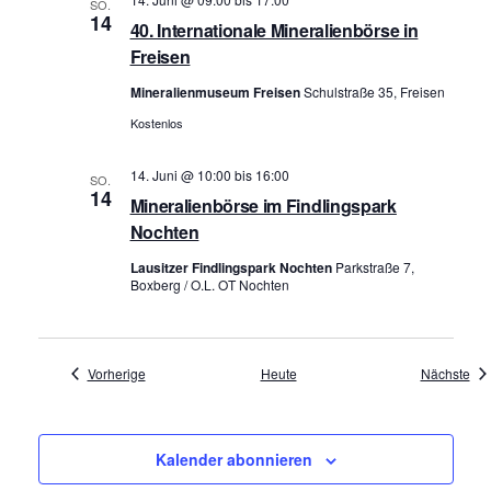
SO.
14
40. Internationale Mineralienbörse in
Freisen
Mineralienmuseum Freisen
Schulstraße 35, Freisen
Kostenlos
14. Juni @ 10:00
bis
16:00
SO.
14
Mineralienbörse im Findlingspark
Nochten
Lausitzer Findlingspark Nochten
Parkstraße 7,
Boxberg / O.L. OT Nochten
Veranstaltungen
Ver
Vorherige
Heute
Nächste
Kalender abonnieren