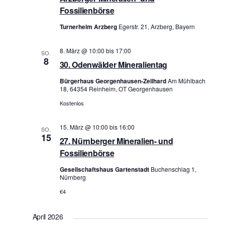
i
Fossilienbörse
g
Turnerheim Arzberg
Egerstr. 21, Arzberg, Bayern
a
t
8. März @ 10:00
bis
17:00
SO.
8
i
30. Odenwälder Mineralientag
o
Bürgerhaus Georgenhausen-Zeilhard
Am Mühlbach
n
18, 64354 Reinheim, OT Georgenhausen
Kostenlos
15. März @ 10:00
bis
16:00
SO.
15
27. Nürnberger Mineralien- und
Fossilienbörse
Gesellschaftshaus Gartenstadt
Buchenschlag 1,
Nürnberg
€4
April 2026