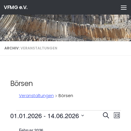
VFMG e.V.
Zum Inhalt springen
ARCHIV:
VERANSTALTUNGEN
Börsen
Veranstaltungen
Börsen
Veranstaltungen
V
V
01.01.2026
 - 
14.06.2026
Suche
Liste
e
e
Datum
r
r
wählen.
Februar 2026