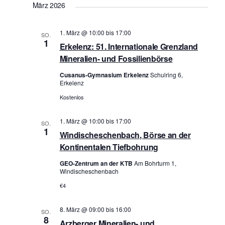
e
März 2026
n
u
-
n
1. März @ 10:00
bis
17:00
N
SO.
1
d
Erkelenz: 51. Internationale Grenzland
a
A
Mineralien- und Fossilienbörse
v
n
i
Cusanus-Gymnasium Erkelenz
Schulring 6,
Erkelenz
s
g
a
i
Kostenlos
t
c
i
1. März @ 10:00
bis
17:00
SO.
h
1
o
Windischeschenbach, Börse an der
t
Kontinentalen Tiefbohrung
n
e
GEO-Zentrum an der KTB
Am Bohrturm 1,
n
Windischeschenbach
,
€4
N
a
8. März @ 09:00
bis
16:00
SO.
8
v
Arzberger Mineralien- und