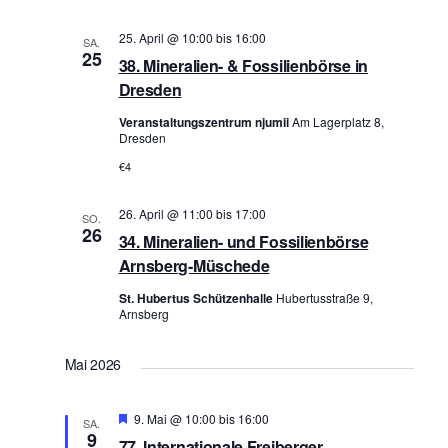
25. April @ 10:00
bis
16:00
SA.
25
38. Mineralien- & Fossilienbörse in
Dresden
Veranstaltungszentrum njumii
Am Lagerplatz 8,
Dresden
€4
26. April @ 11:00
bis
17:00
SO.
26
34. Mineralien- und Fossilienbörse
Arnsberg-Müschede
St. Hubertus Schützenhalle
Hubertusstraße 9,
Arnsberg
Mai 2026
Hervorgehoben
9. Mai @ 10:00
bis
16:00
SA.
9
77. Internationale Freiberger