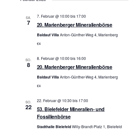
a
a
n
n
7. Februar @ 10:00
bis
17:00
SA.
s
7
s
20. Marienberger Mineralienbörse
t
t
Baldauf Villa
Anton-Günther-Weg 4, Marienberg
a
a
l
€4
l
t
t
8. Februar @ 10:00
bis
16:00
u
SO.
8
u
20. Marienberger Mineralienbörse
n
n
g
Baldauf Villa
Anton-Günther-Weg 4, Marienberg
g
A
€4
n
e
s
n
22. Februar @ 10:30
bis
17:00
SO.
i
22
S
53. Bielefelder Mineralien- und
c
u
Fossilienbörse
h
c
Stadthalle Bielefeld
Willy-Brandt-Platz 1, Bielefeld
t
h
e