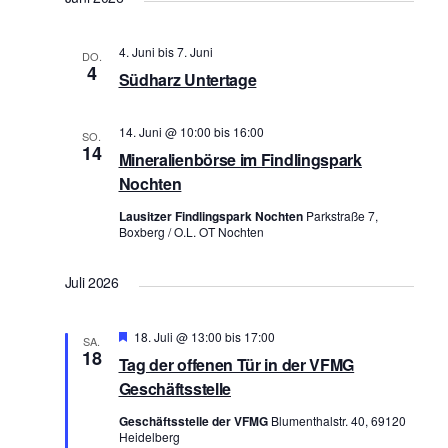
a
a
n
n
4. Juni
bis
7. Juni
DO.
s
4
s
Südharz Untertage
t
t
a
a
14. Juni @ 10:00
bis
16:00
SO.
l
14
l
Mineralienbörse im Findlingspark
t
Nochten
t
u
u
n
Lausitzer Findlingspark Nochten
Parkstraße 7,
Boxberg / O.L. OT Nochten
n
g
g
A
Juli 2026
n
e
s
n
Hervorgehoben
18. Juli @ 13:00
bis
17:00
i
SA.
S
18
Tag der offenen Tür in der VFMG
c
u
Geschäftsstelle
h
c
t
Geschäftsstelle der VFMG
Blumenthalstr. 40, 69120
h
Heidelberg
e