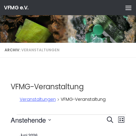
VFMG e.V.
Zum Inhalt springen
ARCHIV:
VERANSTALTUNGEN
VFMG-Veranstaltung
Veranstaltungen
VFMG-Veranstaltung
Veranstaltungen
V
V
Anstehende
Suche
Liste
e
e
Datum
r
r
wählen.
Juni 2026