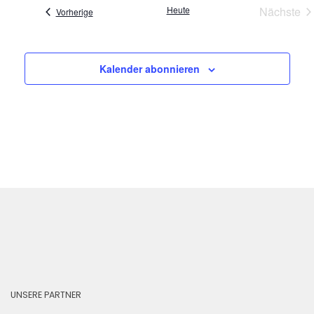
Heute
Nächste
Veranstaltungen
Vorherige
Verans
Kalender abonnieren
UNSERE PARTNER