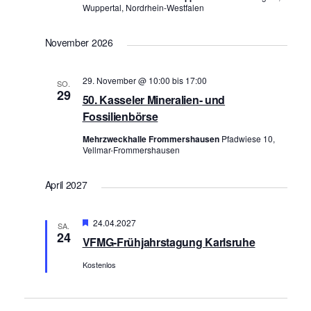
Wuppertal, Nordrhein-Westfalen
i
g
November 2026
a
t
29. November @ 10:00
bis
17:00
SO.
i
29
50. Kasseler Mineralien- und
o
Fossilienbörse
n
Mehrzweckhalle Frommershausen
Pfadwiese 10,
Vellmar-Frommershausen
April 2027
Hervorgehoben
24.04.2027
SA.
24
VFMG-Frühjahrstagung Karlsruhe
Kostenlos