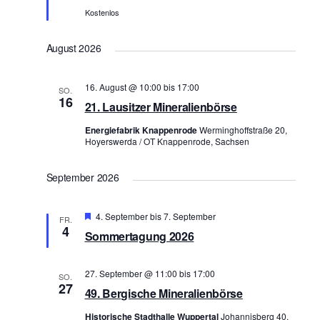
e
n
Kostenlos
u
-
n
N
August 2026
d
a
A
v
16. August @ 10:00
bis
17:00
SO.
n
16
i
21. Lausitzer Mineralienbörse
s
g
Energiefabrik Knappenrode
Werminghoffstraße 20,
a
i
Hoyerswerda / OT Knappenrode, Sachsen
t
c
i
h
September 2026
o
t
n
e
Hervorgehoben
4. September
bis
7. September
FR.
4
n
Sommertagung 2026
,
N
27. September @ 11:00
bis
17:00
SO.
27
49. Bergische Mineralienbörse
a
v
Historische Stadthalle Wuppertal
Johannisberg 40,