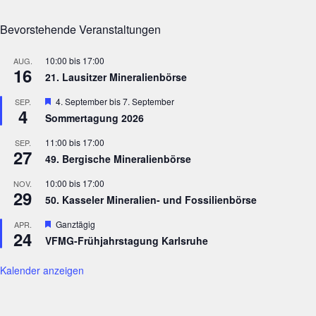
Bevorstehende Veranstaltungen
10:00
bis
17:00
AUG.
16
21. Lausitzer Mineralienbörse
Hervorgehoben
4. September
bis
7. September
SEP.
4
Sommertagung 2026
11:00
bis
17:00
SEP.
27
49. Bergische Mineralienbörse
10:00
bis
17:00
NOV.
29
50. Kasseler Mineralien- und Fossilienbörse
Hervorgehoben
Ganztägig
APR.
24
VFMG-Frühjahrstagung Karlsruhe
Kalender anzeigen