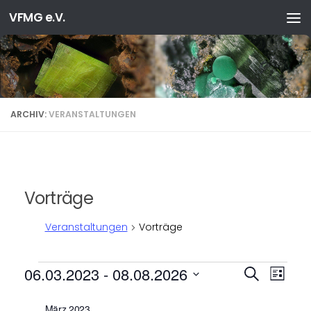
VFMG e.V.
Zum Inhalt springen
ARCHIV:
VERANSTALTUNGEN
Vorträge
Veranstaltungen
Vorträge
Veranstaltungen
V
V
06.03.2023
 - 
08.08.2026
Suche
Liste
e
e
Datum
r
r
wählen.
März 2023