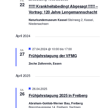
FR.
e
22
n
!!!!!! Krankheitsbedingt Abgesagt !!!!!! –
u
-
Vortrag: 120 Jahre Lengemannschacht
n
N
Naturkundemuseum Kassel
Steinweg 2, Kassel,
d
a
Niedersachsen
A
v
n
i
April 2024
s
g
a
i
Hervorgehoben
27.04.2024 @ 10:00
bis
17:00
SA.
t
c
27
Frühjahrstagung der VFMG
i
h
Zeche Zollverein, Essen
o
t
n
e
April 2025
n
,
Hervorgehoben
26.04.2025
SA.
N
26
Frühjahrstagung 2025 in Freiberg
a
Abraham-Gottlob-Werner Bau, Freiberg
v
Brennhausgasse 14, Freiberg, Sachsen