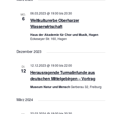
a
a
n
n
06.03.2023 @ 19:00
bis
20:30
MO.
s
6
s
Weltkulturerbe Oberharzer
t
t
Wasserwirtschaft
a
a
Haus der Akademie für Chor und Musik, Hagen
l
Eckeseyer Str. 160, Hagen
l
t
t
u
Dezember 2023
u
n
n
g
12.12.2023 @ 19:00
bis
22:00
DI.
g
A
12
Herausragende Turmalinfunde aus
n
e
deutschen Mittelgebirgen – Vortrag
s
n
i
Museum Natur und Mensch
Gerberau 32, Freiburg
S
c
u
h
März 2024
c
t
h
e
22.03.2024 @ 19:00
bis
20:30