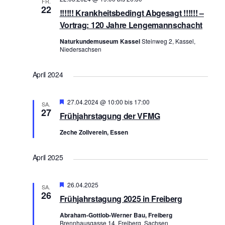
FR.
e
22
n
!!!!!! Krankheitsbedingt Abgesagt !!!!!! –
u
-
Vortrag: 120 Jahre Lengemannschacht
n
N
Naturkundemuseum Kassel
Steinweg 2, Kassel,
d
a
Niedersachsen
A
v
n
i
April 2024
s
g
a
i
Hervorgehoben
27.04.2024 @ 10:00
bis
17:00
SA.
t
c
27
Frühjahrstagung der VFMG
i
h
Zeche Zollverein, Essen
o
t
n
e
April 2025
n
,
Hervorgehoben
26.04.2025
SA.
N
26
Frühjahrstagung 2025 in Freiberg
a
Abraham-Gottlob-Werner Bau, Freiberg
v
Brennhausgasse 14, Freiberg, Sachsen