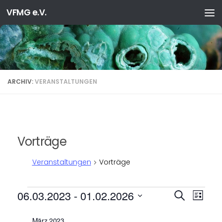
VFMG e.V.
Zum Inhalt springen
ARCHIV:
VERANSTALTUNGEN
Vorträge
Veranstaltungen
Vorträge
Veranstaltungen
V
V
06.03.2023
 - 
01.02.2026
Suche
Liste
e
e
Datum
r
r
wählen.
März 2023