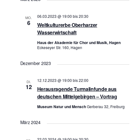
a
a
n
n
06.03.2023 @ 19:00
bis
20:30
MO.
s
6
s
Weltkulturerbe Oberharzer
t
t
Wasserwirtschaft
a
a
Haus der Akademie für Chor und Musik, Hagen
l
Eckeseyer Str. 160, Hagen
l
t
t
u
Dezember 2023
u
n
n
g
12.12.2023 @ 19:00
bis
22:00
DI.
g
A
12
Herausragende Turmalinfunde aus
n
e
deutschen Mittelgebirgen – Vortrag
s
n
i
Museum Natur und Mensch
Gerberau 32, Freiburg
S
c
u
h
März 2024
c
t
h
e
22.03.2024 @ 19:00
bis
20:30