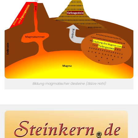
Bildung magmatischer Gesteine (Skizze Hohl)