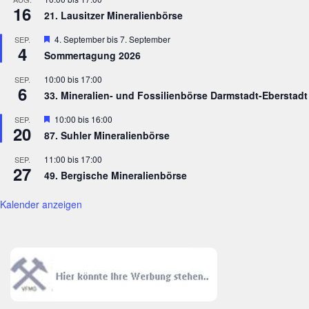
16
21. Lausitzer Mineralienbörse
Hervorgehoben
4. September
bis
7. September
SEP.
4
Sommertagung 2026
10:00
bis
17:00
SEP.
6
33. Mineralien- und Fossilienbörse Darmstadt-Eberstadt
Hervorgehoben
10:00
bis
16:00
SEP.
20
87. Suhler Mineralienbörse
11:00
bis
17:00
SEP.
27
49. Bergische Mineralienbörse
Kalender anzeigen