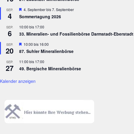
Hervorgehoben
4. September
bis
7. September
SEP.
4
Sommertagung 2026
10:00
bis
17:00
SEP.
6
33. Mineralien- und Fossilienbörse Darmstadt-Eberstadt
Hervorgehoben
10:00
bis
16:00
SEP.
20
87. Suhler Mineralienbörse
11:00
bis
17:00
SEP.
27
49. Bergische Mineralienbörse
Kalender anzeigen