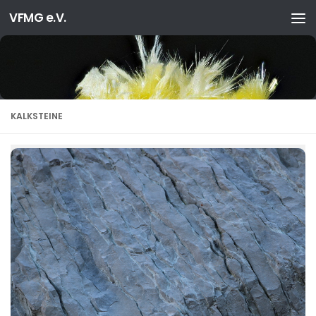
VFMG e.V.
Zum Inhalt springen
KALKSTEINE