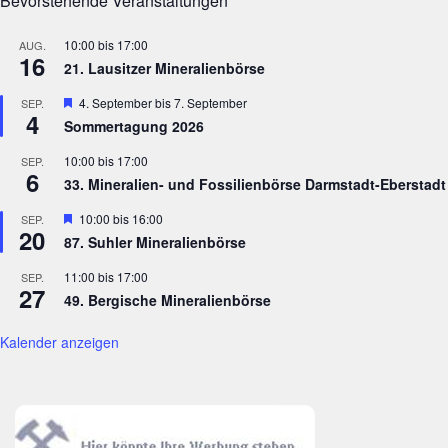
Bevorstehende Veranstaltungen
10:00
bis
17:00
AUG.
16
21. Lausitzer Mineralienbörse
Hervorgehoben
4. September
bis
7. September
SEP.
4
Sommertagung 2026
10:00
bis
17:00
SEP.
6
33. Mineralien- und Fossilienbörse Darmstadt-Eberstadt
Hervorgehoben
10:00
bis
16:00
SEP.
20
87. Suhler Mineralienbörse
11:00
bis
17:00
SEP.
27
49. Bergische Mineralienbörse
Kalender anzeigen