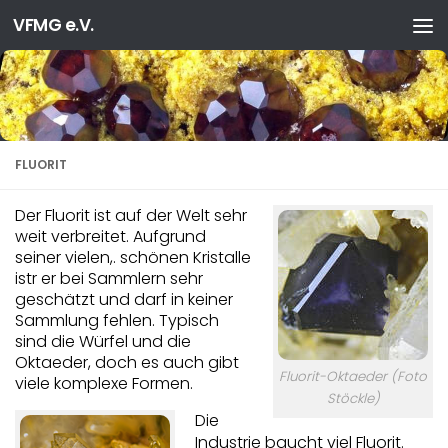
VFMG e.V.
Zum Inhalt springen
FLUORIT
Der Fluorit ist auf der Welt sehr
weit verbreitet. Aufgrund
seiner vielen,. schönen Kristalle
istr er bei Sammlern sehr
geschätzt und darf in keiner
Sammlung fehlen. Typisch
sind die Würfel und die
Oktaeder, doch es auch gibt
Fluorit-Oktaeder (Foto
viele komplexe Formen.
Stöckle)
Die
Industrie baucht viel Fluorit.