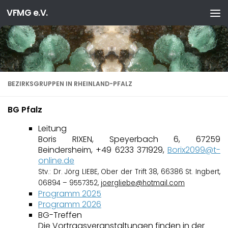
VFMG e.V.
Zum Inhalt springen
BEZIRKSGRUPPEN IN RHEINLAND-PFALZ
BG Pfalz
Leitung
Boris RIXEN, Speyerbach 6, 67259
Beindersheim, +49 6233 371929,
Borix2099@t-
online.de
Stv.: Dr. Jörg LIEBE, Ober der Trift 38, 66386 St. Ingbert,
06894 – 9557352,
joergliebe@hotmail.com
Programm 2025
Programm 2026
BG-Treffen
Die Vortragsveranstaltungen finden in der