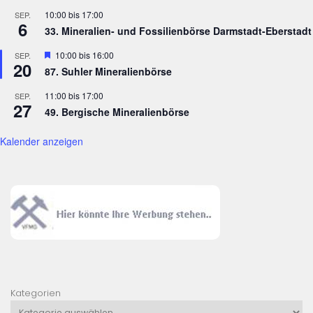
10:00
bis
17:00
SEP.
6
33. Mineralien- und Fossilienbörse Darmstadt-Eberstadt
Hervorgehoben
10:00
bis
16:00
SEP.
20
87. Suhler Mineralienbörse
11:00
bis
17:00
SEP.
27
49. Bergische Mineralienbörse
Kalender anzeigen
Kategorien