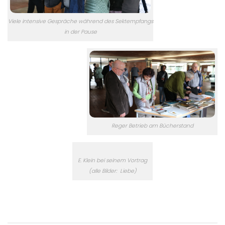
Viele intensive Gespräche während des Sektempfangs
in der Pause
Reger Betrieb am Bücherstand
E. Klein bei seinem Vortrag
(alle Bilder: Liebe)