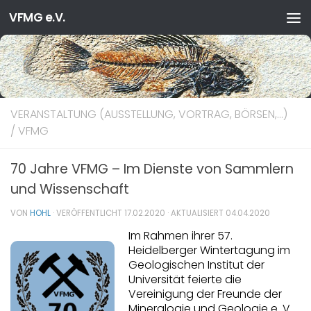
VFMG e.V.
Zum Inhalt springen
VERANSTALTUNG (AUSSTELLUNG, VORTRAG, BÖRSEN,…)
/
VFMG
70 Jahre VFMG – Im Dienste von Sammlern
und Wissenschaft
VON
HOHL
· VERÖFFENTLICHT
17.02.2020
· AKTUALISIERT
04.04.2020
Im Rahmen ihrer 57.
Heidelberger Wintertagung im
Geologischen Institut der
Universität feierte die
Vereinigung der Freunde der
Mineralogie und Geologie e. V.