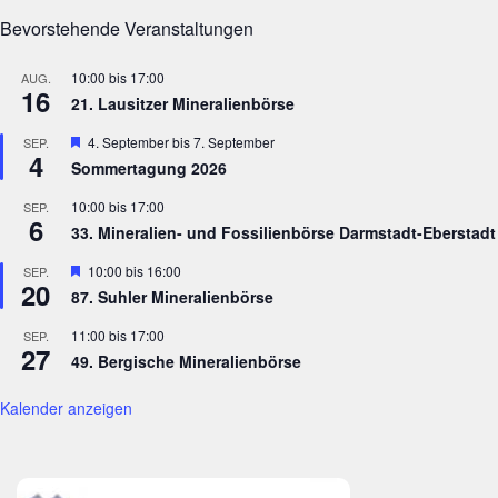
Bevorstehende Veranstaltungen
10:00
bis
17:00
AUG.
16
21. Lausitzer Mineralienbörse
Hervorgehoben
4. September
bis
7. September
SEP.
4
Sommertagung 2026
10:00
bis
17:00
SEP.
6
33. Mineralien- und Fossilienbörse Darmstadt-Eberstadt
Hervorgehoben
10:00
bis
16:00
SEP.
20
87. Suhler Mineralienbörse
11:00
bis
17:00
SEP.
27
49. Bergische Mineralienbörse
Kalender anzeigen