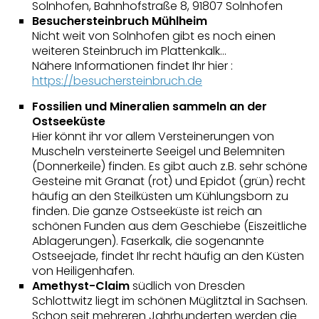
Solnhofen, Bahnhofstraße 8, 91807 Solnhofen
Besuchersteinbruch Mühlheim
Nicht weit von Solnhofen gibt es noch einen
weiteren Steinbruch im Plattenkalk…
Nähere Informationen findet Ihr hier :
https://besuchersteinbruch.de
Fossilien und Mineralien sammeln an der
Ostseeküste
Hier könnt ihr vor allem Versteinerungen von
Muscheln versteinerte Seeigel und Belemniten
(Donnerkeile) finden. Es gibt auch z.B. sehr schöne
Gesteine mit Granat (rot) und Epidot (grün) recht
häufig an den Steilküsten um Kühlungsborn zu
finden. Die ganze Ostseeküste ist reich an
schönen Funden aus dem Geschiebe (Eiszeitliche
Ablagerungen). Faserkalk, die sogenannte
Ostseejade, findet Ihr recht häufig an den Küsten
von Heiligenhafen.
Amethyst-Claim
südlich von Dresden
Schlottwitz liegt im schönen Müglitztal in Sachsen.
Schon seit mehreren Jahrhunderten werden die