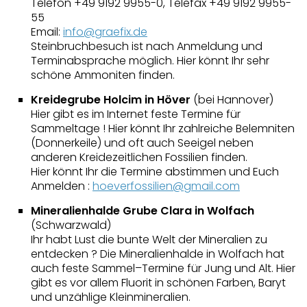
Telefon +49 9192 9955-0, Telefax +49 9192 9955-
55
Email:
info@graefix.de
Steinbruchbesuch ist nach Anmeldung und
Terminabsprache möglich. Hier könnt Ihr sehr
schöne Ammoniten finden.
Kreidegrube Holcim in Höver
(bei Hannover)
Hier gibt es im Internet feste Termine für
Sammeltage ! Hier könnt Ihr zahlreiche Belemniten
(Donnerkeile) und oft auch Seeigel neben
anderen Kreidezeitlichen Fossilien finden.
Hier könnt Ihr die Termine abstimmen und Euch
Anmelden :
hoeverfossilien@gmail.com
Mineralienhalde Grube Clara in Wolfach
(Schwarzwald)
Ihr habt Lust die bunte Welt der Mineralien zu
entdecken ? Die Mineralienhalde in Wolfach hat
auch feste Sammel–Termine für Jung und Alt. Hier
gibt es vor allem Fluorit in schönen Farben, Baryt
und unzählige Kleinmineralien.