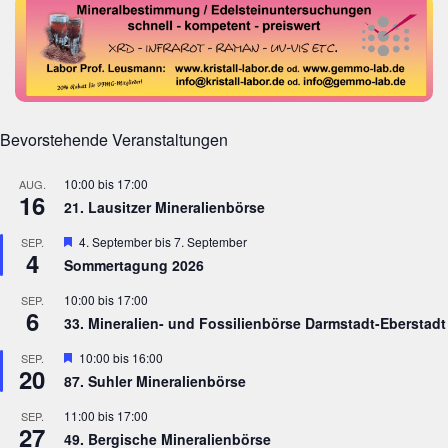
Bevorstehende Veranstaltungen
10:00
bis
17:00
AUG.
16
21. Lausitzer Mineralienbörse
Hervorgehoben
4. September
bis
7. September
SEP.
4
Sommertagung 2026
10:00
bis
17:00
SEP.
6
33. Mineralien- und Fossilienbörse Darmstadt-Eberstadt
Hervorgehoben
10:00
bis
16:00
SEP.
20
87. Suhler Mineralienbörse
11:00
bis
17:00
SEP.
27
49. Bergische Mineralienbörse