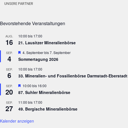
UNSERE PARTNER
Bevorstehende Veranstaltungen
10:00
bis
17:00
AUG.
16
21. Lausitzer Mineralienbörse
Hervorgehoben
4. September
bis
7. September
SEP.
4
Sommertagung 2026
10:00
bis
17:00
SEP.
6
33. Mineralien- und Fossilienbörse Darmstadt-Eberstadt
Hervorgehoben
10:00
bis
16:00
SEP.
20
87. Suhler Mineralienbörse
11:00
bis
17:00
SEP.
27
49. Bergische Mineralienbörse
Kalender anzeigen