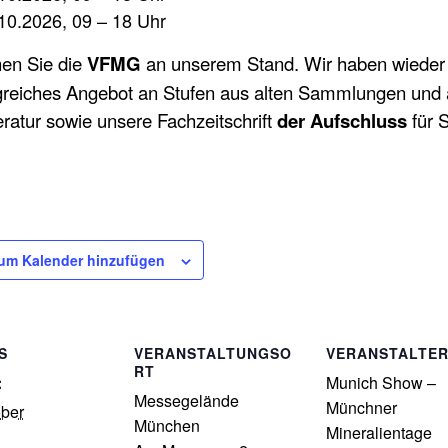
10.2026, 09 – 18 Uhr
en Sie die
VFMG
an unserem Stand
. Wir haben wieder
reiches Angebot an Stufen aus alten Sammlungen und 
eratur sowie unsere Fachzeitschrift
der Aufschluss
für 
um Kalender hinzufügen
S
VERANSTALTUNGSO
VERANSTALTE
RT
:
Munich Show –
Messegelände
Münchner
ober
München
Mineralientage