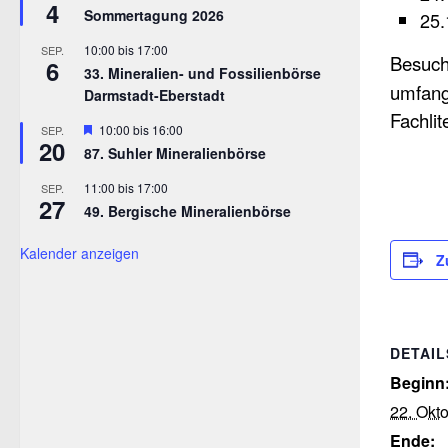
4
Sommertagung 2026
25.
10:00
bis
17:00
SEP.
Besuch
6
33. Mineralien- und Fossilienbörse
umfang
Darmstadt-Eberstadt
Fachlit
Hervorgehoben
10:00
bis
16:00
SEP.
20
87. Suhler Mineralienbörse
11:00
bis
17:00
SEP.
27
49. Bergische Mineralienbörse
Kalender anzeigen
Z
DETAIL
Beginn
22. Okt
Ende: