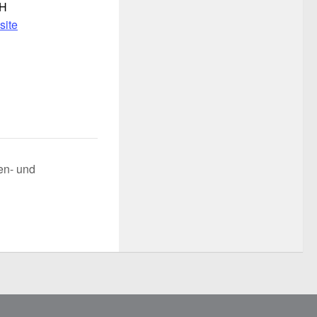
bH
site
ien- und