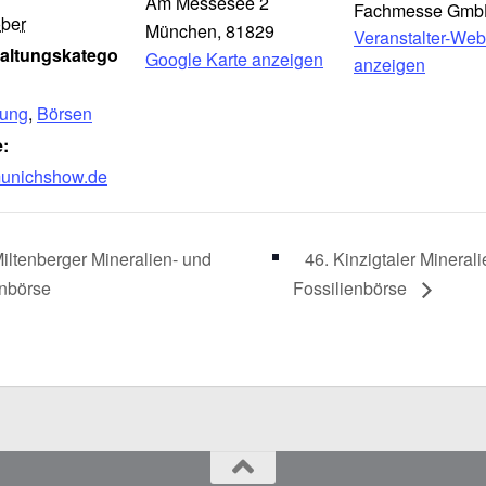
Am Messesee 2
Fachmesse Gm
ober
München
,
81829
Veranstalter-Web
taltungskatego
Google Karte anzeigen
anzeigen
lung
,
Börsen
:
/munichshow.de
iltenberger Mineralien- und
46. Kinzigtaler Mineral
enbörse
Fossilienbörse