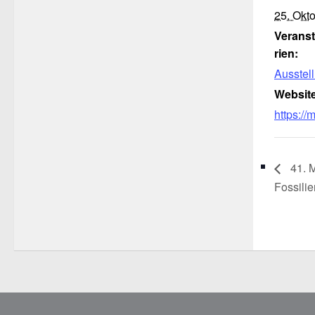
25. Okt
Verans
rien:
Ausstel
Website
https:/
41. M
Fossili