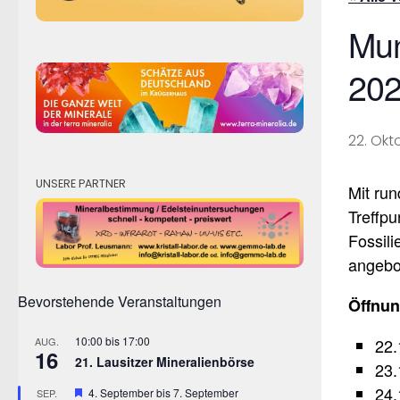
Mun
20
22. Okt
UNSERE PARTNER
Mit run
Treffpu
Fossil
angebo
Bevorstehende Veranstaltungen
Öffnun
10:00
bis
17:00
22.
AUG.
16
21. Lausitzer Mineralienbörse
23.
24.
Hervorgehoben
4. September
bis
7. September
SEP.