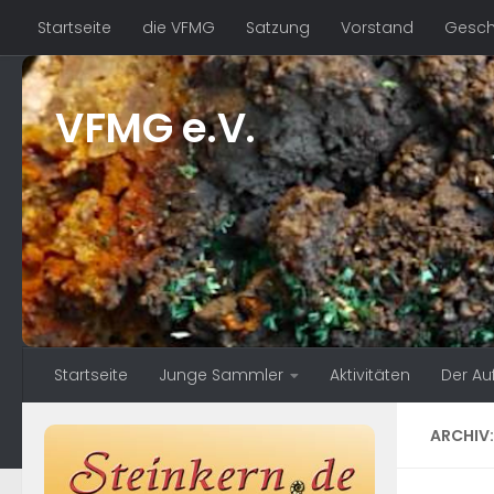
Startseite
die VFMG
Satzung
Vorstand
Geschä
Zum Inhalt springen
VFMG e.V.
Startseite
Junge Sammler
Aktivitäten
Der Au
ARCHIV