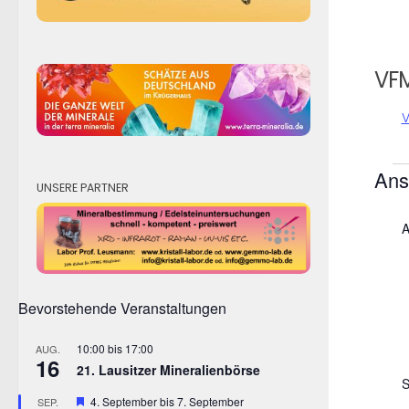
VF
V
Ve
Ans
UNSERE PARTNER
Dat
wähl
A
Bevorstehende Veranstaltungen
10:00
bis
17:00
AUG.
16
21. Lausitzer Mineralienbörse
S
Hervorgehoben
4. September
bis
7. September
SEP.