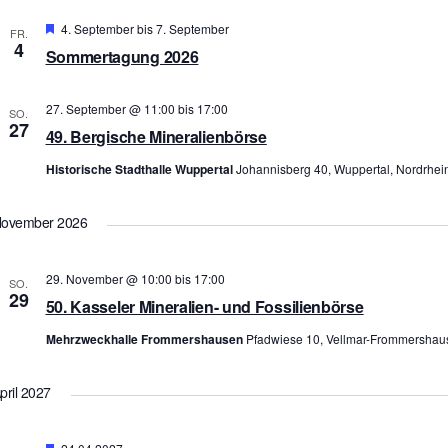
Hervorgehoben
4. September
bis
7. September
FR.
4
Sommertagung 2026
27. September @ 11:00
bis
17:00
SO.
27
49. Bergische Mineralienbörse
Historische Stadthalle Wuppertal
Johannisberg 40, Wuppertal, Nordrhei
ovember 2026
29. November @ 10:00
bis
17:00
SO.
29
50. Kasseler Mineralien- und Fossilienbörse
Mehrzweckhalle Frommershausen
Pfadwiese 10, Vellmar-Frommershau
pril 2027
Hervorgehoben