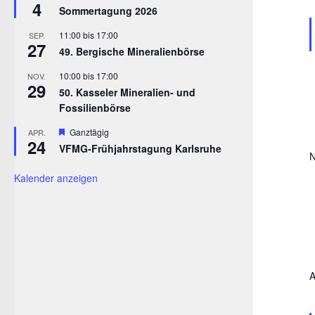
4
Sommertagung 2026
11:00
bis
17:00
SEP.
27
49. Bergische Mineralienbörse
10:00
bis
17:00
NOV.
29
50. Kasseler Mineralien- und
Fossilienbörse
Hervorgehoben
Ganztägig
APR.
24
VFMG-Frühjahrstagung Karlsruhe
N
Kalender anzeigen
A