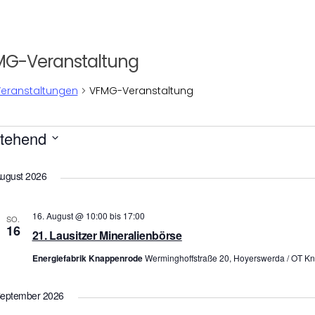
MG-Veranstaltung
eranstaltungen
VFMG-Veranstaltung
ranstaltungen
tehend
um
en.
ugust 2026
16. August @ 10:00
bis
17:00
SO.
16
21. Lausitzer Mineralienbörse
Energiefabrik Knappenrode
Werminghoffstraße 20, Hoyerswerda / OT K
eptember 2026