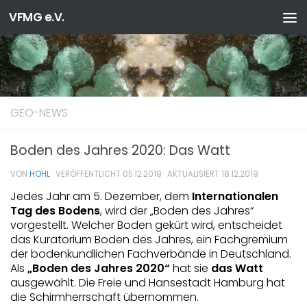
VFMG e.V.
Zum Inhalt springen
GEO-NEWS
Boden des Jahres 2020: Das Watt
VON
HOHL
· VERÖFFENTLICHT
05.12.2019
· AKTUALISIERT
18.12.2019
Jedes Jahr am 5. Dezember, dem
Internationalen
Tag des Bodens
, wird der „Boden des Jahres“
vorgestellt. Welcher Boden gekürt wird, entscheidet
das Kuratorium Boden des Jahres, ein Fachgremium
der bodenkundlichen Fachverbände in Deutschland.
Als
„Boden des Jahres 2020“
hat sie
das Watt
ausgewählt. Die Freie und Hansestadt Hamburg hat
die Schirmherrschaft übernommen.