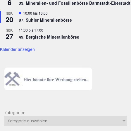
6
33. Mineralien- und Fossilienbörse Darmstadt-Eberstadt
Hervorgehoben
10:00
bis
16:00
SEP.
20
87. Suhler Mineralienbörse
11:00
bis
17:00
SEP.
27
49. Bergische Mineralienbörse
Kalender anzeigen
Kategorien