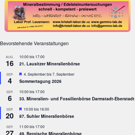
Bevorstehende Veranstaltungen
10:00
bis
17:00
AUG.
16
21. Lausitzer Mineralienbörse
Hervorgehoben
4. September
bis
7. September
SEP.
4
Sommertagung 2026
10:00
bis
17:00
SEP.
6
33. Mineralien- und Fossilienbörse Darmstadt-Eberstadt
Hervorgehoben
10:00
bis
16:00
SEP.
20
87. Suhler Mineralienbörse
11:00
bis
17:00
SEP.
27
49. Bergische Mineralienbörse