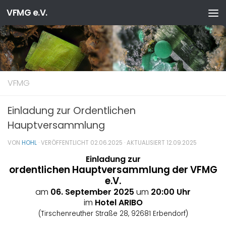
VFMG e.V.
Zum Inhalt springen
VFMG
Einladung zur Ordentlichen
Hauptversammlung
VON
HOHL
· VERÖFFENTLICHT
02.06.2025
· AKTUALISIERT
12.09.2025
Einladung zur
ordentlichen Hauptversammlung der VFMG
e.V.
am
06. September 2025
um
20:00 Uhr
im
Hotel ARIBO
(Tirschenreuther Straße 28, 92681 Erbendorf)