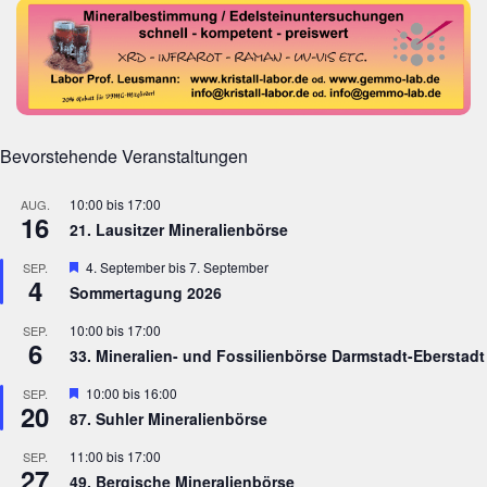
Bevorstehende Veranstaltungen
10:00
bis
17:00
AUG.
16
21. Lausitzer Mineralienbörse
Hervorgehoben
4. September
bis
7. September
SEP.
4
Sommertagung 2026
10:00
bis
17:00
SEP.
6
33. Mineralien- und Fossilienbörse Darmstadt-Eberstadt
Hervorgehoben
10:00
bis
16:00
SEP.
20
87. Suhler Mineralienbörse
11:00
bis
17:00
SEP.
27
49. Bergische Mineralienbörse