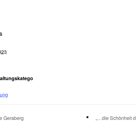
S
023
taltungskatego
lung
e Geraberg
„…die Schönheit d