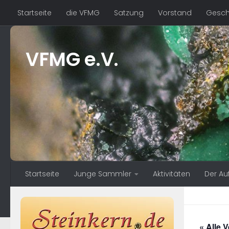
Startseite
die VFMG
Satzung
Vorstand
Geschä
Zum Inhalt springen
VFMG e.V.
Startseite
Junge Sammler
Aktivitäten
Der Au
« Alle 