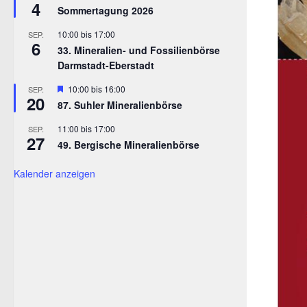
4
Sommertagung 2026
10:00
bis
17:00
SEP.
6
33. Mineralien- und Fossilienbörse
Darmstadt-Eberstadt
Hervorgehoben
10:00
bis
16:00
SEP.
20
87. Suhler Mineralienbörse
11:00
bis
17:00
SEP.
27
49. Bergische Mineralienbörse
Kalender anzeigen