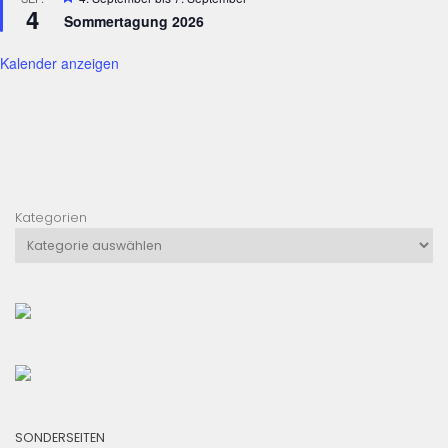
N
4
Sommertagung 2026
a
v
Kalender anzeigen
i
g
a
t
i
Kategorien
o
n
SONDERSEITEN