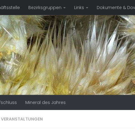
ftsstelle
Bezirksgruppen
Links
Dokumente & Do
fschluss
Mineral des Jahres
:
VERANSTALTUNGEN