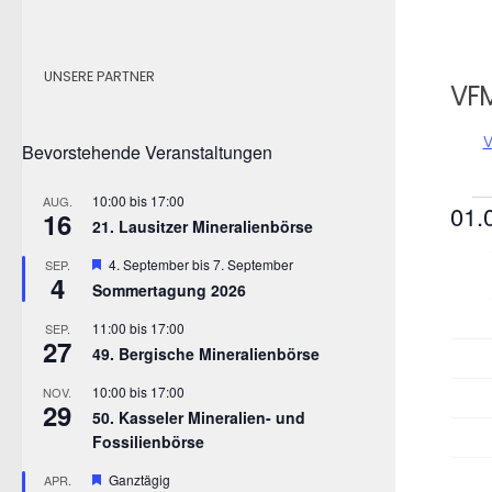
UNSERE PARTNER
VF
V
Bevorstehende Veranstaltungen
10:00
bis
17:00
AUG.
Ve
01.
16
21. Lausitzer Mineralienbörse
Dat
K
Hervorgehoben
4. September
bis
7. September
SEP.
wähl
4
Sommertagung 2026
a
11:00
bis
17:00
SEP.
27
49. Bergische Mineralienbörse
l
10:00
bis
17:00
NOV.
e
29
50. Kasseler Mineralien- und
Fossilienbörse
n
Hervorgehoben
Ganztägig
APR.