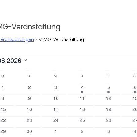
MG-Veranstaltung
eranstaltungen
VFMG-Veranstaltung
ranstaltungen
06.2026
um
en.
M
MONTAG
D
DIENSTAG
M
MITTWOCH
D
DONNERSTAG
F
FREITAG
S
0
0
0
1
1
1
1
2
3
4
5
6
Veranstaltungen
Veranstaltungen
Veranstaltungen
V
V
V
0
0
0
0
0
0
8
9
10
11
12
1
e
e
e
Veranstaltungen
Veranstaltungen
Veranstaltungen
Veranstaltungen
Veranstaltung
Ve
0
0
0
0
r
0
r
0
r
15
16
17
18
19
2
Veranstaltungen
Veranstaltungen
Veranstaltungen
Veranstaltungen
a
Veranstaltung
a
Ve
a
0
0
0
0
0
0
22
23
24
25
26
2
n
n
n
Veranstaltungen
Veranstaltungen
Veranstaltungen
Veranstaltungen
Veranstaltung
Ve
0
0
0
0
s
0
s
0
s
29
30
1
2
3
4