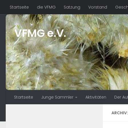
Startseite
die VFMG
Satzung
Vorstand
Geschä
Zum Inhalt springen
VFMG e.V.
Startseite
Junge Sammler
Aktivitäten
Der Au
ARCHIV