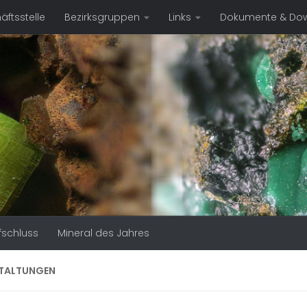
ftsstelle
Bezirksgruppen
Links
Dokumente & Do
fschluss
Mineral des Jahres
TALTUNGEN