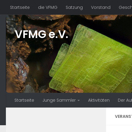
Startseite
die VFMG
Satzung
Vorstand
Geschä
Zum Inhalt springen
VFMG e.V.
Startseite
Junge Sammler
Aktivitäten
Der Au
VERANS