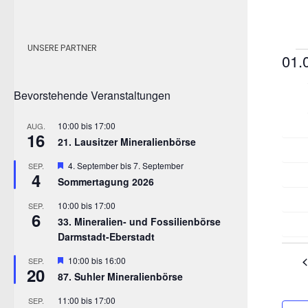
UNSERE PARTNER
V
01.
Dat
K
Bevorstehende Veranstaltungen
wähl
a
10:00
bis
17:00
AUG.
16
21. Lausitzer Mineralienbörse
l
Hervorgehoben
4. September
bis
7. September
SEP.
4
e
Sommertagung 2026
10:00
bis
17:00
n
SEP.
6
33. Mineralien- und Fossilienbörse
d
Darmstadt-Eberstadt
Hervorgehoben
10:00
bis
16:00
SEP.
e
20
87. Suhler Mineralienbörse
r
11:00
bis
17:00
SEP.