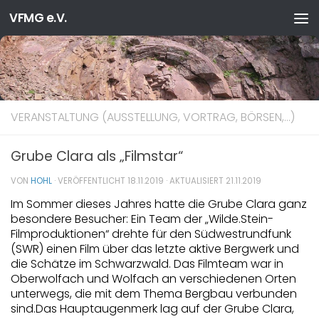
VFMG e.V.
Zum Inhalt springen
VERANSTALTUNG (AUSSTELLUNG, VORTRAG, BÖRSEN,…)
Grube Clara als „Filmstar“
VON
HOHL
· VERÖFFENTLICHT
18.11.2019
· AKTUALISIERT
21.11.2019
Im Sommer dieses Jahres hatte die Grube Clara ganz
besondere Besucher: Ein Team der „Wilde.Stein-
Filmproduktionen“ drehte für den Südwestrundfunk
(SWR) einen Film über das letzte aktive Bergwerk und
die Schätze im Schwarzwald. Das Filmteam war in
Oberwolfach und Wolfach an verschiedenen Orten
unterwegs, die mit dem Thema Bergbau verbunden
sind.
Das Hauptaugenmerk lag auf der Grube Clara,