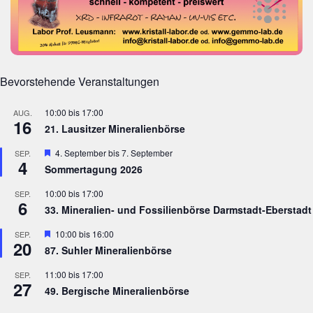
Bevorstehende Veranstaltungen
10:00
bis
17:00
AUG.
16
21. Lausitzer Mineralienbörse
Hervorgehoben
4. September
bis
7. September
SEP.
4
Sommertagung 2026
10:00
bis
17:00
SEP.
6
33. Mineralien- und Fossilienbörse Darmstadt-Eberstadt
Hervorgehoben
10:00
bis
16:00
SEP.
20
87. Suhler Mineralienbörse
11:00
bis
17:00
SEP.
27
49. Bergische Mineralienbörse