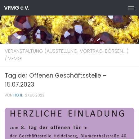
VFMG e.V.
Zum Inhalt springen
VERANSTALTUNG (AUSSTELLUNG, VORTRAG, BÖRSEN,…)
/
VFMG
Tag der Offenen Geschäftsstelle –
15.07.2023
VON
HOHL
·
27.06.2023