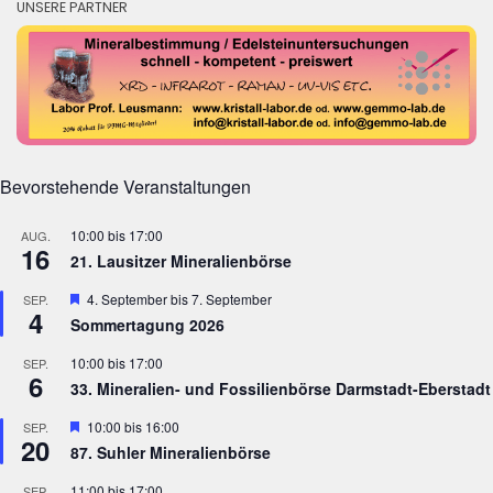
UNSERE PARTNER
Bevorstehende Veranstaltungen
10:00
bis
17:00
AUG.
16
21. Lausitzer Mineralienbörse
Hervorgehoben
4. September
bis
7. September
SEP.
4
Sommertagung 2026
10:00
bis
17:00
SEP.
6
33. Mineralien- und Fossilienbörse Darmstadt-Eberstadt
Hervorgehoben
10:00
bis
16:00
SEP.
20
87. Suhler Mineralienbörse
11:00
bis
17:00
SEP.