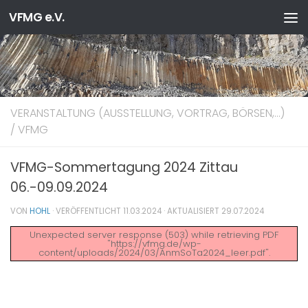
VFMG e.V.
Zum Inhalt springen
VERANSTALTUNG (AUSSTELLUNG, VORTRAG, BÖRSEN,…)
/
VFMG
VFMG-Sommertagung 2024 Zittau
06.-09.09.2024
VON
HOHL
· VERÖFFENTLICHT
11.03.2024
· AKTUALISIERT
29.07.2024
Unexpected server response (503) while retrieving PDF
"https://vfmg.de/wp-
content/uploads/2024/03/AnmSoTa2024_leer.pdf".