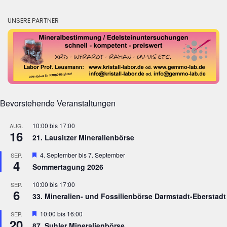
UNSERE PARTNER
Bevorstehende Veranstaltungen
10:00
bis
17:00
AUG.
16
21. Lausitzer Mineralienbörse
Hervorgehoben
4. September
bis
7. September
SEP.
4
Sommertagung 2026
10:00
bis
17:00
SEP.
6
33. Mineralien- und Fossilienbörse Darmstadt-Eberstadt
Hervorgehoben
10:00
bis
16:00
SEP.
20
87. Suhler Mineralienbörse