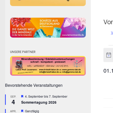
Vor
V
Ve
UNSERE PARTNER
Hinw
01.
Dat
K
wähl
Bevorstehende Veranstaltungen
a
Hervorgehoben
4. September
bis
7. September
SEP.
4
l
Sommertagung 2026
Hervorgehoben
Ganztägig
APR.