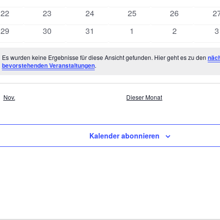
Veranstaltungen
Veranstaltungen
Veranstaltungen
Veranstaltungen
Veranstaltung
Ve
0
0
0
0
0
0
22
23
24
25
26
2
Veranstaltungen
Veranstaltungen
Veranstaltungen
Veranstaltungen
Veranstaltung
Ve
0
0
0
0
0
0
29
30
31
1
2
3
Veranstaltungen
Veranstaltungen
Veranstaltungen
Veranstaltungen
Veranstaltun
V
Es wurden keine Ergebnisse für diese Ansicht gefunden. Hier geht es zu den
näc
eis
bevorstehenden Veranstaltungen
.
Nov.
Dieser Monat
Kalender abonnieren