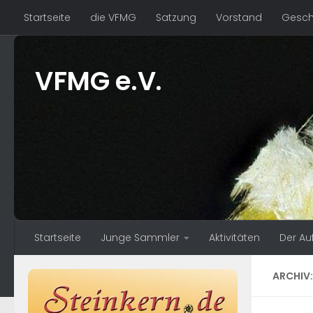
Startseite
die VFMG
Satzung
Vorstand
Geschä
Zum Inhalt springen
VFMG e.V.
Startseite
Junge Sammler
Aktivitäten
Der Au
ARCHIV