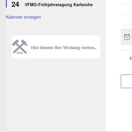
e
24
VFMG-Frühjahrstagung Karlsruhe
n
Kalender anzeigen
d
e
Hinw
r
v
o
n
V
e
r