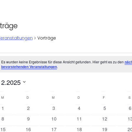
träge
eranstaltungen
Vorträge
ranstaltungen
Es wurden keine Ergebnisse für diese Ansicht gefunden. Hier geht es zu den
näc
eis
bevorstehenden Veranstaltungen
.
12.2025
um
en.
M
MONTAG
D
DIENSTAG
M
MITTWOCH
D
DONNERSTAG
F
FREITAG
S
0
0
0
0
0
0
1
2
3
4
5
6
Veranstaltungen
Veranstaltungen
Veranstaltungen
Veranstaltungen
Veranstaltun
V
0
0
0
0
0
0
8
9
10
11
12
1
Veranstaltungen
Veranstaltungen
Veranstaltungen
Veranstaltungen
Veranstaltung
Ve
0
0
0
0
0
0
15
16
17
18
19
2