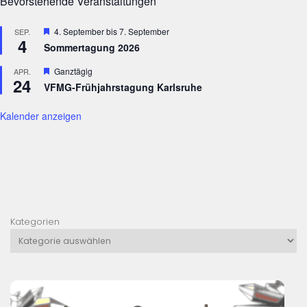
Bevorstehende Veranstaltungen
,
N
Hervorgehoben
4. September
bis
7. September
SEP.
a
4
Sommertagung 2026
v
Hervorgehoben
Ganztägig
APR.
i
24
VFMG-Frühjahrstagung Karlsruhe
g
a
Kalender anzeigen
t
i
o
n
Kategorien