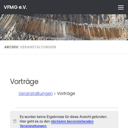
VFMG e.V.
Zum Inhalt springen
ARCHIV:
VERANSTALTUNGEN
Vorträge
Veranstaltungen
Vorträge
Veranstaltungen
Es wurden keine Ergebnisse für diese Ansicht gefunden.
Hier geht es zu den
nächsten bevorstehenden
Hinweis
Veranstaltungen
.