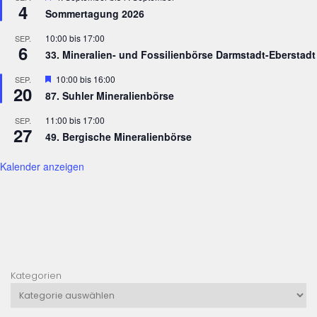
i
4
Sommertagung 2026
g
10:00
bis
17:00
SEP.
a
6
33. Mineralien- und Fossilienbörse Darmstadt-Eberstadt
t
Hervorgehoben
10:00
bis
16:00
i
SEP.
20
87. Suhler Mineralienbörse
o
n
11:00
bis
17:00
SEP.
27
49. Bergische Mineralienbörse
Kalender anzeigen
Kategorien