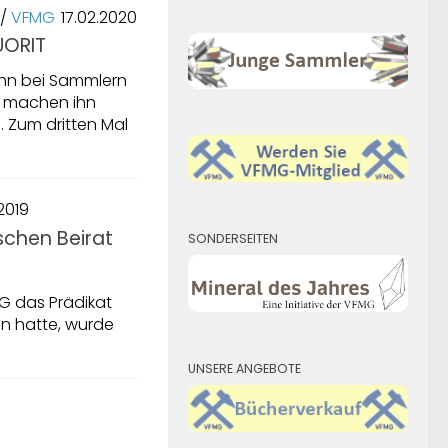
/
VFMG
17.02.2020
UORIT
ihn bei Sammlern
n machen ihn
e. Zum dritten Mal
.2019
schen Beirat
SONDERSEITEN
G das Prädikat
en hatte, wurde
UNSERE ANGEBOTE