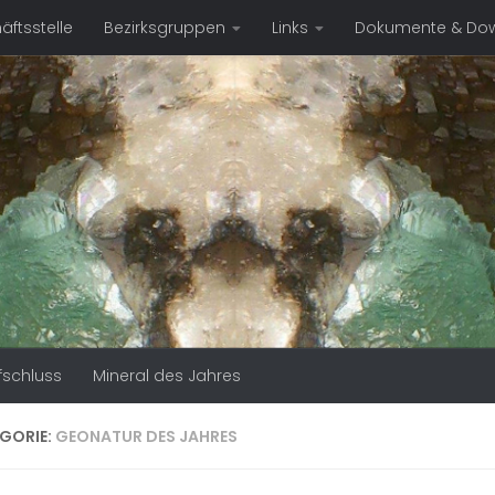
ftsstelle
Bezirksgruppen
Links
Dokumente & Do
fschluss
Mineral des Jahres
GORIE:
GEONATUR DES JAHRES