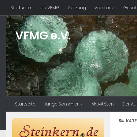
Startseite
die VFMG
Satzung
Vorstand
Geschä
Zum Inhalt springen
VFMG e.V.
Startseite
Junge Sammler
Aktivitäten
Der Au
KATE