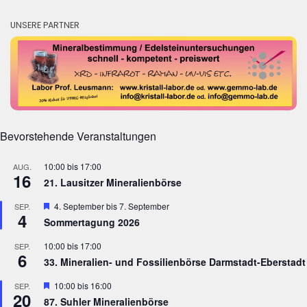
UNSERE PARTNER
Bevorstehende Veranstaltungen
10:00
bis
17:00
AUG.
16
21. Lausitzer Mineralienbörse
Hervorgehoben
4. September
bis
7. September
SEP.
4
Sommertagung 2026
10:00
bis
17:00
SEP.
6
33. Mineralien- und Fossilienbörse Darmstadt-Eberstadt
Hervorgehoben
10:00
bis
16:00
SEP.
20
87. Suhler Mineralienbörse